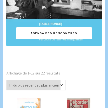
AGENDA DES RENCONTRES
Trié
Affichage de 1–12 sur 22 résultats
du
plus
récent
au
plus
ancien