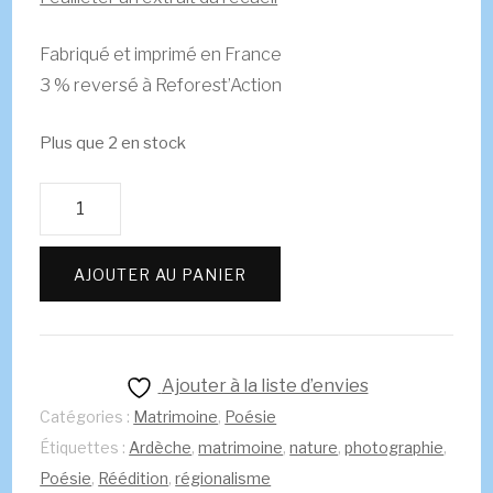
Fabriqué et imprimé en France
3 % reversé à Reforest’Action
Plus que 2 en stock
quantité
de
Petite
AJOUTER AU PANIER
Ville...
Beau
Pays...
Hélène
Ajouter à la liste d’envies
Picard
Catégories :
Matrimoine
,
Poésie
Étiquettes :
Ardèche
,
matrimoine
,
nature
,
photographie
,
Poésie
,
Réédition
,
régionalisme