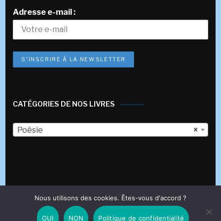
Adresse e-mail :
CATÉGORIES DE NOS LIVRES
Poésie
×
Nous utilisons des cookies. Êtes-vous d'accord ?
© 2017-2023 Éditions des Véliplanchistes
Fashion Stylist |
Développé par
Blossom Themes
.Propulsé par
WordPress
.
OUI
NON
Politique de confidentialité