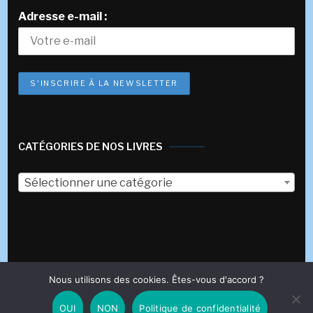
Adresse e-mail :
CATÉGORIES DE NOS LIVRES
Sélectionner une catégorie
Nous utilisons des cookies. Êtes-vous d'accord ?
© 2017-2023 Éditions des Véliplanchistes
Fashion Stylist |
Développé par
Blossom Themes
.Propulsé par
WordPress
.
OUI
NON
Politique de confidentialité