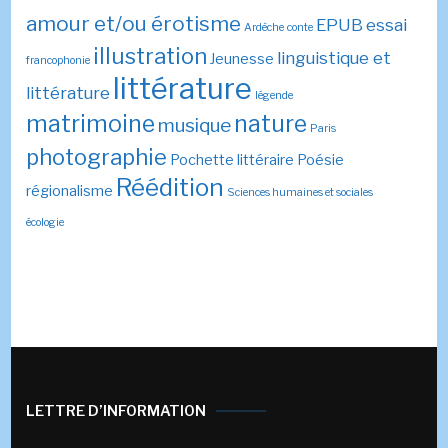
amour et/ou érotisme
EPUB
essai
Ardèche
conte
illustration
linguistique et
Jeunesse
francophonie
littérature
littérature
légende
matrimoine
nature
musique
Paris
photographie
Pochette littéraire
Poésie
Réédition
régionalisme
Sciences humaines et sociales
écologie
LETTRE D’INFORMATION