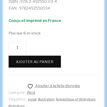
ISBN : 978-2-492550-03-4
EAN : 9782492550034
Conçu et imprimé en France
Plus que 8 en stock
quantité
de
À
AJOUTER AU PANIER
la
lisière
de
la
Ajouter à la liste d’envies
nuit
Catégorie :
Récit
-
Étiquettes :
essai
,
illustration
,
linguistique et littérature
,
Lise
littérature