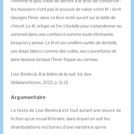
l’homme le plus criblé de dettes a le droit de conserver :
les huissiers n’ont pas le pouvoir de saisir votre lit
» écrit
Georges Perec dans ce livre resté ouvert sur la table de
chevet. Le lit, refuge où l’on s’installe pour s’abandonner au
sommeil dans une confiance somme toute étonnante,
lorsqu’on y pense. Le lit et ses oreillers ourlés de dentelle,
ses draps blancs comme des voiles, ses couvertures de
laine épaisse lorsque l’hiver frappe au carreau.
Lise Benincà,
À la lisière de la nuit
, éd. des
Véliplanchistes, 2022, p. 11-12.
Argumentaire
Le texte de Lise Benincà est tout autant une œuvre de
fiction qu’un essai littéraire, dans lequel on suit les
déambulations nocturnes d’une narratrice qui ne