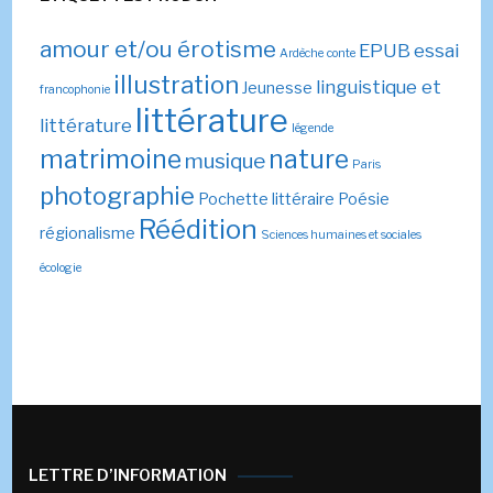
amour et/ou érotisme
EPUB
essai
Ardèche
conte
illustration
linguistique et
Jeunesse
francophonie
littérature
littérature
légende
matrimoine
nature
musique
Paris
photographie
Pochette littéraire
Poésie
Réédition
régionalisme
Sciences humaines et sociales
écologie
LETTRE D’INFORMATION