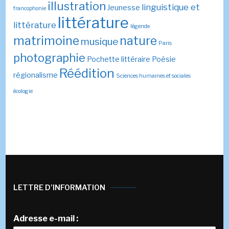
illustration
linguistique et
Jeunesse
francophonie
littérature
littérature
légende
matrimoine
nature
musique
Paris
photographie
Pochette littéraire
Poésie
Réédition
régionalisme
Sciences humaines et sociales
écologie
LETTRE D’INFORMATION
Adresse e-mail :